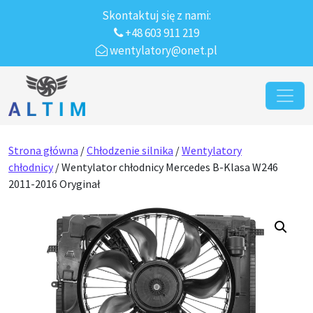
Skontaktuj się z nami:
+48 603 911 219
wentylatory@onet.pl
Przejdź do treści
Main Navigation
Strona główna
/
Chłodzenie silnika
/
Wentylatory
chłodnicy
/ Wentylator chłodnicy Mercedes B-Klasa W246
2011-2016 Oryginał