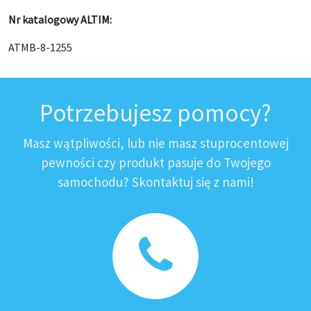
Nr katalogowy ALTIM:
ATMB-8-1255
Potrzebujesz pomocy?
Masz wątpliwości, lub nie masz stuprocentowej
pewności czy produkt pasuje do Twojego
samochodu? Skontaktuj się z nami!