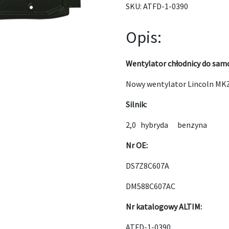
SKU:
ATFD-1-0390
Opis:
Wentylator chłodnicy do sam
Nowy wentylator Lincoln MK
Silnik:
2,0 hybryda benzyna
Nr OE:
DS7Z8C607A
DM588C607AC
Nr katalogowy ALTIM:
ATFD-1-0390