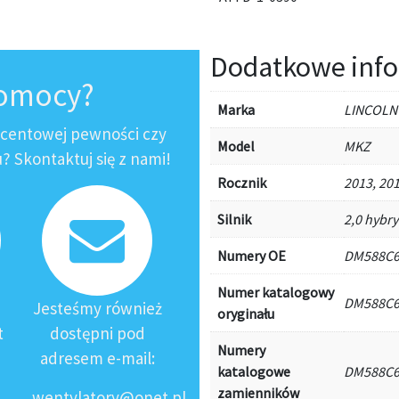
Dodatkowe info
pomocy?
Marka
LINCOLN
ocentowej pewności czy
Model
MKZ
 Skontaktuj się z nami!
Rocznik
2013, 201
Silnik
2,0 hybr
Numery OE
DM588C6
Numer katalogowy
DM588C6
Jesteśmy również
oryginału
t
dostępni pod
Numery
adresem e-mail:
katalogowe
DM588C6
zamienników
wentylatory@onet.pl