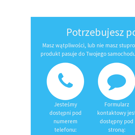
Potrzebujesz 
Masz wątpliwości, lub nie masz stupr
produkt pasuje do Twojego samochodu?
Jesteśmy
Formularz
dostępni pod
kontaktowy jes
numerem
dostępny pod
telefonu:
stroną: