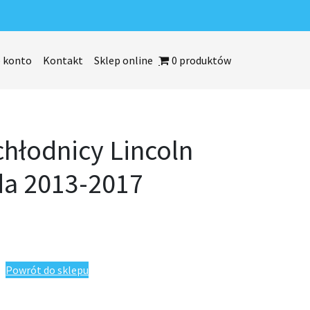
 konto
Kontakt
Sklep online
0 produktów
chłodnicy Lincoln
a 2013-2017
incoln MKZ Hybryda 2013-2017
Powrót do sklepu