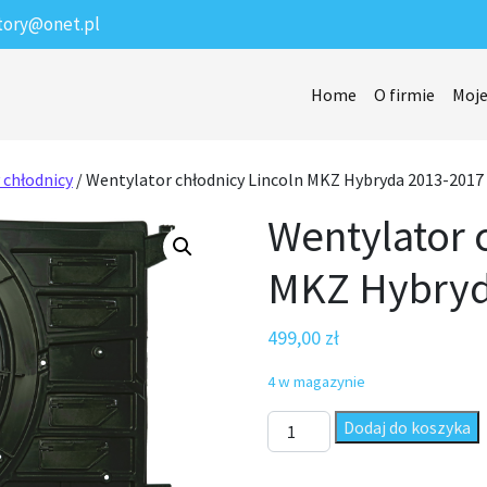
tory@onet.pl
Home
O firmie
Moje
 chłodnicy
/ Wentylator chłodnicy Lincoln MKZ Hybryda 2013-2017
Wentylator 
MKZ Hybryd
499,00
zł
4 w magazynie
ilość Wentylator chłodnicy L
Dodaj do koszyka