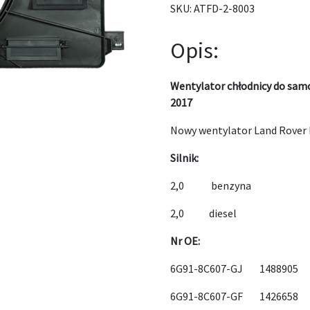
SKU:
ATFD-2-8003
Opis:
Wentylator chłodnicy do sam
2017
Nowy wentylator Land Rover 
Silnik:
2,0 benzyna
2,0 diesel
Nr OE:
6G91-8C607-GJ 1488905 
6G91-8C607-GF 1426658 