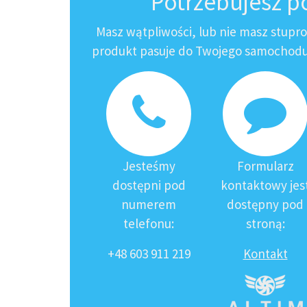
Potrzebujesz 
Masz wątpliwości, lub nie masz stupr
produkt pasuje do Twojego samochodu?
Jesteśmy
Formularz
dostępni pod
kontaktowy jes
numerem
dostępny pod
telefonu:
stroną:
+48 603 911 219
Kontakt