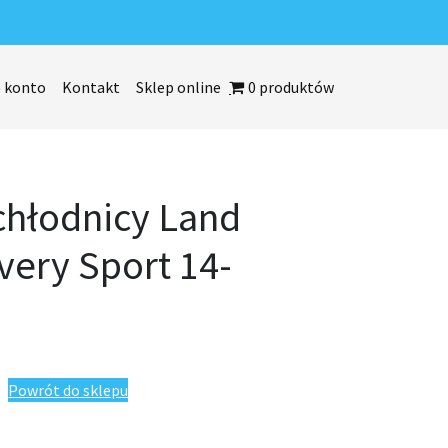
 konto
Kontakt
Sklep online
0 produktów
chłodnicy Land
very Sport 14-
nd Rover Discovery Sport 14-
Powrót do sklepu