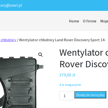
tory@onet.pl
Home
O firmie
Moje
 chłodnicy
/ Wentylator chłodnicy Land Rover Discovery Sport 14-
Wentylator 
Rover Disco
379,00
zł
4 w magazynie
ilość Wentylator chłodnicy La
Dodaj do koszyka