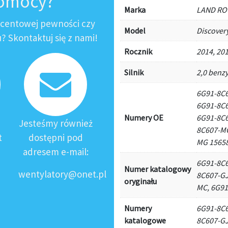
pomocy?
Marka
LAND RO
ocentowej pewności czy
Model
Discover
 Skontaktuj się z nami!
Rocznik
2014, 201
Silnik
2,0 benzy
6G91-8C6
6G91-8C6
Numery OE
6G91-8C6
Jesteśmy również
8C607-MC
t
dostępni pod
MG 1565
adresem e-mail:
6G91-8C6
Numer katalogowy
wentylatory@onet.pl
8C607-GJ
oryginału
MC, 6G9
Numery
6G91-8C6
katalogowe
8C607-GJ