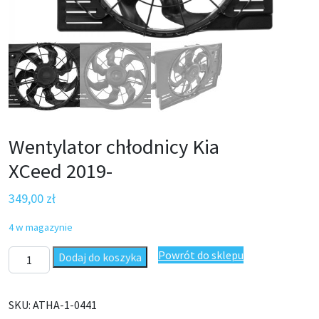
Wentylator chłodnicy Kia
XCeed 2019-
349,00
zł
4 w magazynie
ilość Wentylator chłodnicy Kia XCeed 2019-
Powrót do sklepu
Dodaj do koszyka
SKU:
ATHA-1-0441