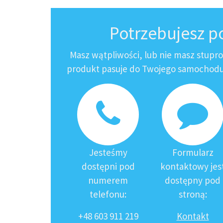
Potrzebujesz 
Masz wątpliwości, lub nie masz stupr
produkt pasuje do Twojego samochodu?
Jesteśmy
Formularz
dostępni pod
kontaktowy jes
numerem
dostępny pod
telefonu:
stroną:
+48 603 911 219
Kontakt