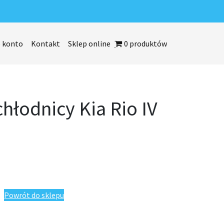
 konto
Kontakt
Sklep online
0 produktów
hłodnicy Kia Rio IV
 Rio IV 1,4 CRDI 2016-
Powrót do sklepu