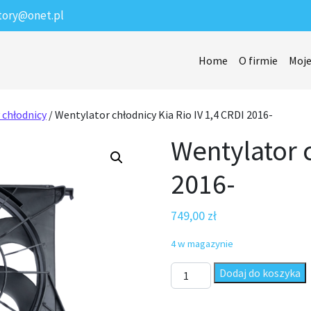
tory@onet.pl
Home
O firmie
Moje
 chłodnicy
/ Wentylator chłodnicy Kia Rio IV 1,4 CRDI 2016-
Wentylator c
2016-
749,00
zł
4 w magazynie
ilość Wentylator chłodnicy Kia
Dodaj do koszyka