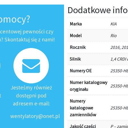
Dodatkowe info
pomocy?
Marka
KIA
ocentowej pewności czy
Model
Rio
 Skontaktuj się z nami!
Rocznik
2016, 201
Silnik
1,4 CRDI 
Numery OE
25350-H
Numer katalogowy
25350-H
Jesteśmy również
oryginału
t
dostępni pod
Numery
adresem e-mail:
katalogowe
25350-H
zamienników
wentylatory@onet.pl
Jakość części
P – zami