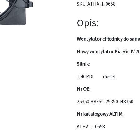
SKU:
ATHA-1-0658
Opis:
Wentylator chłodnicy do samo
Nowy wentylator Kia Rio IV 2
Silnik:
1,4CRDI diesel
Nr OE:
25350 H8350 25350-H8350
Nr katalogowy ALTIM:
ATHA-1-0658