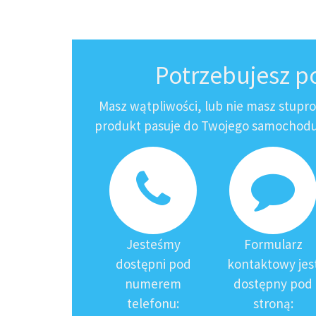
Potrzebujesz 
Masz wątpliwości, lub nie masz stupr
produkt pasuje do Twojego samochodu?
Jesteśmy
Formularz
dostępni pod
kontaktowy jes
numerem
dostępny pod
telefonu:
stroną: