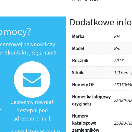
Dodatkowe info
pomocy?
Marka
KIA
ocentowej pewności czy
Model
Rio
 Skontaktuj się z nami!
Rocznik
2017
Silnik
1,0 benzy
Numery OE
25350H80
Numer katalogowy
25380-H8
Jesteśmy również
oryginału
t
dostępni pod
Numery
adresem e-mail:
katalogowe
25380-H8
zamienników
wentylatory@onet.pl