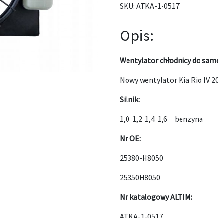
SKU:
ATKA-1-0517
Opis:
Wentylator chłodnicy do samo
Nowy wentylator Kia Rio IV 2
Silnik:
1,0 1,2 1,4 1,6 benzyna
Nr OE:
25380-H8050
25350H8050
Nr katalogowy ALTIM:
ATKA-1-0517