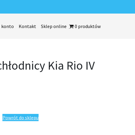
 konto
Kontakt
Sklep online
0 produktów
hłodnicy Kia Rio IV
 Rio IV 2017-
Powrót do sklepu