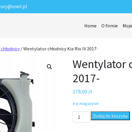
tory@onet.pl
Home
O firmie
Moje
 chłodnicy
/ Wentylator chłodnicy Kia Rio IV 2017-
Wentylator c
2017-
379,00
zł
4 w magazynie
ilość Wentylator chłodnicy Kia
Dodaj do koszyka