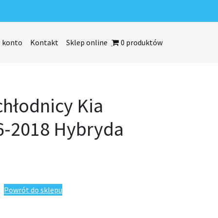
 konto
Kontakt
Sklep online
0 produktów
chłodnicy Kia
6-2018 Hybryda
ia Optima 2016-2018 Hybryda
Powrót do sklepu