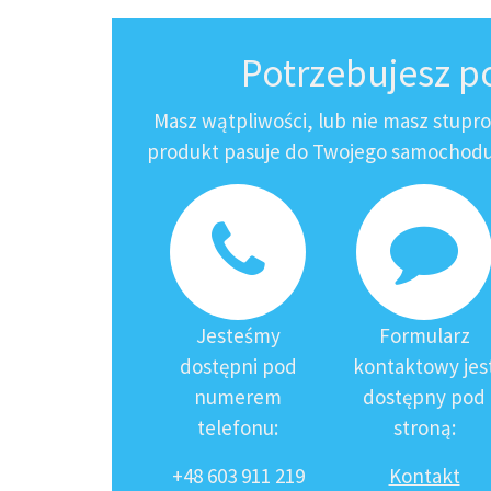
Potrzebujesz 
Masz wątpliwości, lub nie masz stupr
produkt pasuje do Twojego samochodu?
Jesteśmy
Formularz
dostępni pod
kontaktowy jes
numerem
dostępny pod
telefonu:
stroną:
+48 603 911 219
Kontakt