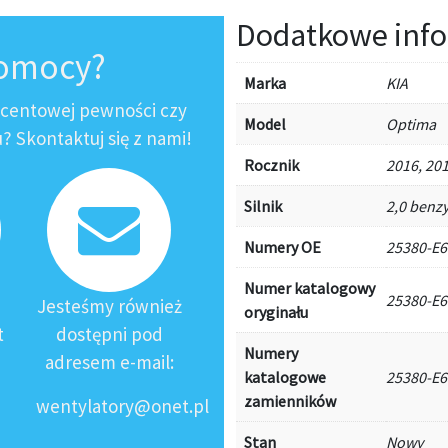
Dodatkowe info
pomocy?
Marka
KIA
ocentowej pewności czy
Model
Optima
 Skontaktuj się z nami!
Rocznik
2016, 201
Silnik
2,0 benz
Numery OE
25380-E6
Numer katalogowy
25380-E6
Jesteśmy również
oryginału
t
dostępni pod
Numery
adresem e-mail:
katalogowe
25380-E6
zamienników
wentylatory@onet.pl
Stan
Nowy