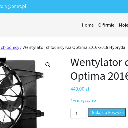
tory@onet.pl
Home
O firmie
Moje
 chłodnicy
/ Wentylator chłodnicy Kia Optima 2016-2018 Hybryda
Wentylator 
Optima 201
449,00
zł
4 w magazynie
ilość Wentylator chłodnicy K
Dodaj do koszyka