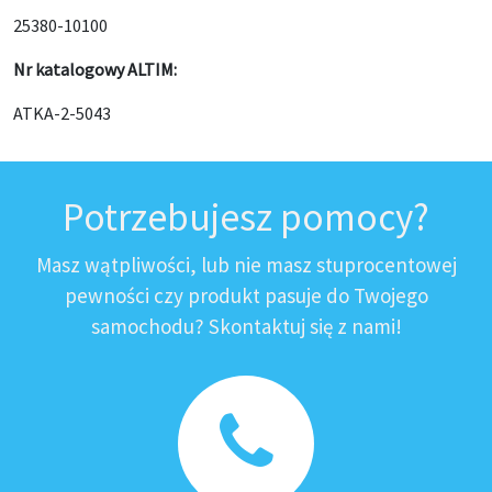
25380-10100
Nr katalogowy ALTIM:
ATKA-2-5043
Potrzebujesz pomocy?
Masz wątpliwości, lub nie masz stuprocentowej
pewności czy produkt pasuje do Twojego
samochodu? Skontaktuj się z nami!