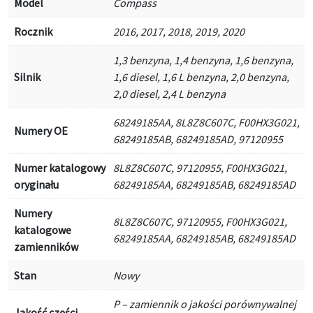
Model
Compass
Rocznik
2016, 2017, 2018, 2019, 2020
1,3 benzyna, 1,4 benzyna, 1,6 benzyna,
Silnik
1,6 diesel, 1,6 L benzyna, 2,0 benzyna,
2,0 diesel, 2,4 L benzyna
68249185AA, 8L8Z8C607C, F00HX3G021,
Numery OE
68249185AB, 68249185AD, 97120955
Numer katalogowy
8L8Z8C607C, 97120955, F00HX3G021,
oryginału
68249185AA, 68249185AB, 68249185AD
Numery
8L8Z8C607C, 97120955, F00HX3G021,
katalogowe
68249185AA, 68249185AB, 68249185AD
zamienników
Stan
Nowy
P – zamiennik o jakości porównywalnej
Jakość części