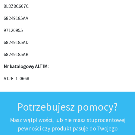
8L8Z8C607C
68249185AA
97120955
68249185AD
68249185AB
Nr katalogowy ALTIM:
ATJE-1-0668
Potrzebujesz pomocy?
Masz wątpliwości, lub nie masz stuprocentowej
pewności czy produkt pasuje do Twojego