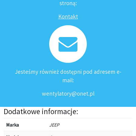
stroną:
Kontakt
Jesteśmy również dostępni pod adresem e-
mail:
wentylatory@onet.pl
Dodatkowe informacje:
Marka
JEEP