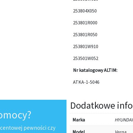
253804X050
253801R000
253801R050
253801W910
253501W052
Nr katalogowy ALTIM:
ATKA-1-5046
Dodatkowe info
pomocy?
Marka
HYUNDAI
ocentowej pewności czy
Model
Verna