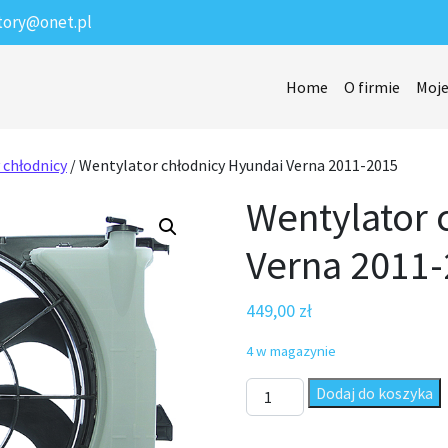
tory@onet.pl
Home
O firmie
Moje
 chłodnicy
/ Wentylator chłodnicy Hyundai Verna 2011-2015
Wentylator 
Verna 2011
449,00
zł
4 w magazynie
ilość Wentylator chłodnicy H
Dodaj do koszyka