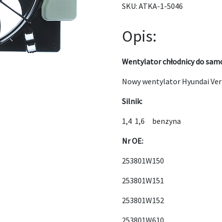
SKU:
ATKA-1-5046
Opis:
Wentylator chłodnicy do sam
Nowy wentylator Hyundai Ver
Silnik:
1,4 1,6 benzyna
Nr OE:
253801W150
253801W151
253801W152
253801W610