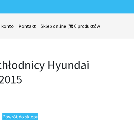
 konto
Kontakt
Sklep online
0 produktów
chłodnicy Hyundai
-2015
yundai Verna 2011-2015
Powrót do sklepu