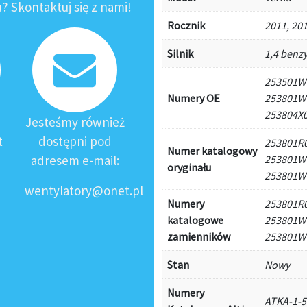
 Skontaktuj się z nami!
Rocznik
2011, 201
Silnik
1,4 benz
253501W0
Numery OE
253801W
253804X
Jesteśmy również
t
dostępni pod
253801R0
Numer katalogowy
adresem e-mail:
253801W1
oryginału
253801W
wentylatory@onet.pl
Numery
253801R0
katalogowe
253801W1
zamienników
253801W
Stan
Nowy
Numery
ATKA-1-5