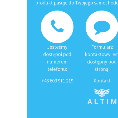
produkt pasuje do Twojego samochodu?
Jesteśmy
Formularz
dostępni pod
kontaktowy jes
numerem
dostępny pod
telefonu:
stroną:
+48 603 911 219
Kontakt