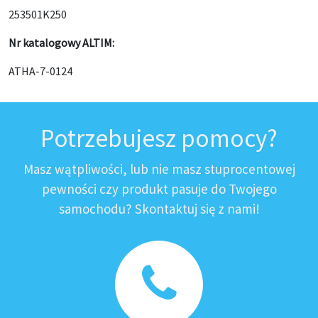
253501K250
Nr katalogowy ALTIM:
ATHA-7-0124
Potrzebujesz pomocy?
Masz wątpliwości, lub nie masz stuprocentowej
pewności czy produkt pasuje do Twojego
samochodu? Skontaktuj się z nami!