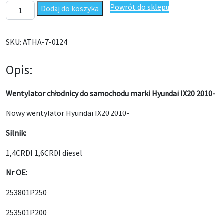
ilość Wentylator chłodnicy Hyundai IX20 10- diesel 253801P250
Powrót do sklepu
Dodaj do koszyka
SKU:
ATHA-7-0124
Opis:
Wentylator chłodnicy do samochodu marki Hyundai IX20 2010-
Nowy wentylator Hyundai IX20 2010-
Silnik:
1,4CRDI 1,6CRDI diesel
Nr OE:
253801P250
253501P200