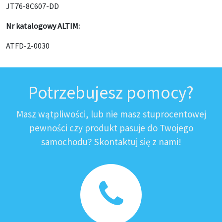
JT76-8C607-DD
Nr katalogowy ALTIM:
ATFD-2-0030
Potrzebujesz pomocy?
Masz wątpliwości, lub nie masz stuprocentowej
pewności czy produkt pasuje do Twojego
samochodu? Skontaktuj się z nami!