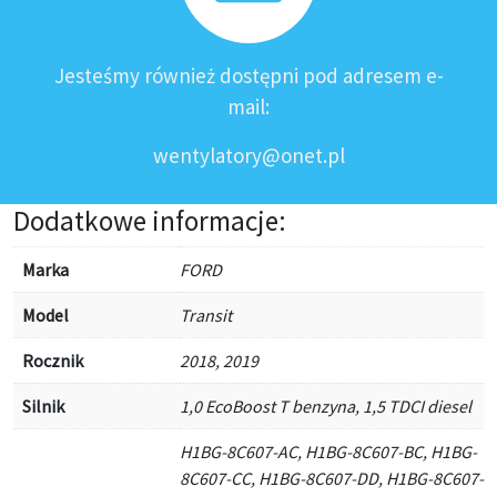
Jesteśmy również dostępni pod adresem e-
mail:
wentylatory@onet.pl
Dodatkowe informacje:
Marka
FORD
Model
Transit
Rocznik
2018, 2019
Silnik
1,0 EcoBoost T benzyna, 1,5 TDCI diesel
H1BG-8C607-AC, H1BG-8C607-BC, H1BG-
8C607-CC, H1BG-8C607-DD, H1BG-8C607-