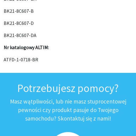
BK21-8C607-B
BK21-8C607-D
BK21-8C607-DA
Nr katalogowy ALTIM:
ATFD-1-0718-BR
Potrzebujesz pomocy?
Masz wątpliwości, lub nie masz stuprocentowej
pewności czy produkt pasuje do Twojego
samochodu? Skontaktuj się z nami!