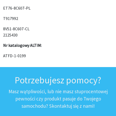
ET76-8C607-PL
T917992
8V51-8C607-CL
2125430
Nr katalogowy ALTIM:
ATFD-1-0199
Potrzebujesz pomocy?
Masz wątpliwości, lub nie masz stuprocentowej
pewności czy produkt pasuje do Twojego
samochodu? Skontaktuj się z nami!