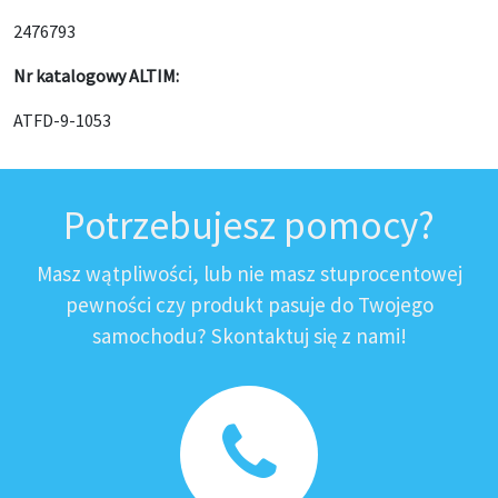
2476793
Nr katalogowy ALTIM:
ATFD-9-1053
Potrzebujesz pomocy?
Masz wątpliwości, lub nie masz stuprocentowej
pewności czy produkt pasuje do Twojego
samochodu? Skontaktuj się z nami!