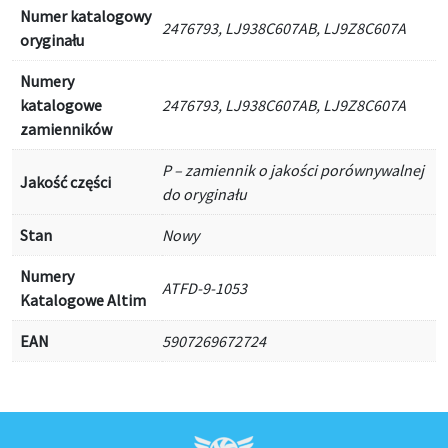
Numer katalogowy
2476793, LJ938C607AB, LJ9Z8C607A
oryginału
Numery
katalogowe
2476793, LJ938C607AB, LJ9Z8C607A
zamienników
P – zamiennik o jakości porównywalnej
Jakość części
do oryginału
Stan
Nowy
Numery
ATFD-9-1053
Katalogowe Altim
EAN
5907269672724