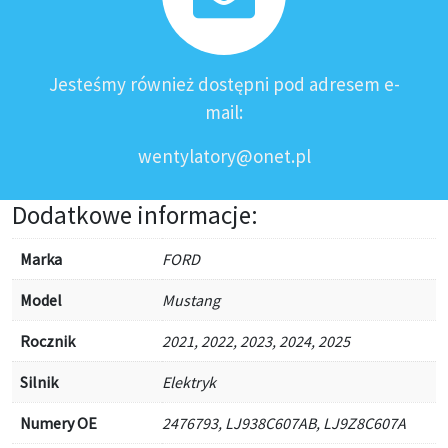
Jesteśmy również dostępni pod adresem e-
mail:
wentylatory@onet.pl
Dodatkowe informacje:
Marka
FORD
Model
Mustang
Rocznik
2021, 2022, 2023, 2024, 2025
Silnik
Elektryk
Numery OE
2476793, LJ938C607AB, LJ9Z8C607A