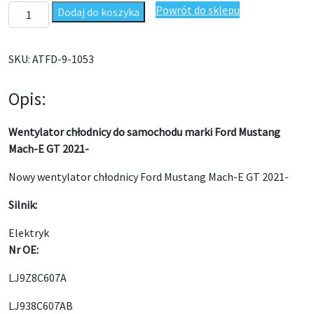
ilość Wentylator chłodnicy Ford Mustang Mach-E GT 2021- LJ9
Powrót do sklepu
Dodaj do koszyka
SKU:
ATFD-9-1053
Opis:
Wentylator chłodnicy do samochodu marki Ford Mustang
Mach-E GT 2021-
Nowy wentylator chłodnicy Ford Mustang Mach-E GT 2021-
Silnik:
Elektryk
Nr OE:
LJ9Z8C607A
LJ938C607AB