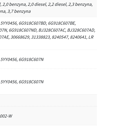
l, 2,0 benzyna, 2,0 diesel, 2,2 diesel, 2,3 benzyna,
yna, 3,7 benzyna
 5YY0456, 6G918C607BD, 6G918C607BE,
07N, 6G918C607ND, BJ328C607AC, BJ328C607AD,
7AE, 30668629, 31338823, 8240547, 8240641, LR
 5YY0456, 6G918C607N
 5YY0456, 6G918C607N
0002-W