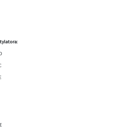
tylatora:
D
C
E
E