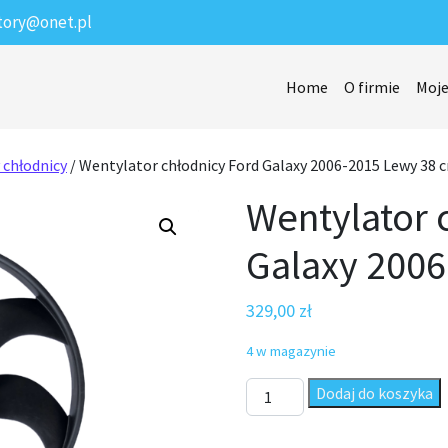
tory@onet.pl
Home
O firmie
Moje
 chłodnicy
/ Wentylator chłodnicy Ford Galaxy 2006-2015 Lewy 38 
Wentylator 
Galaxy 200
329,00
zł
4 w magazynie
ilość Wentylator chłodnicy F
Dodaj do koszyka