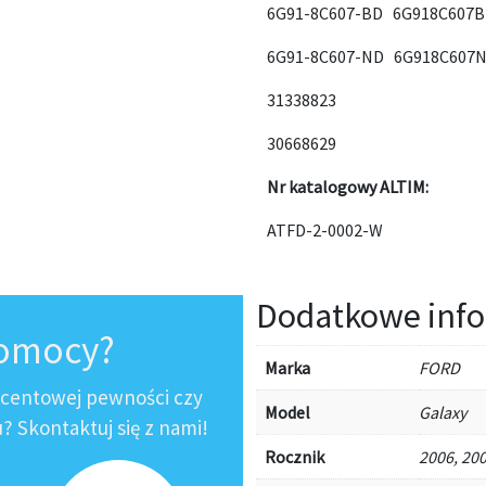
6G91-8C607-BD 6G918C607
6G91-8C607-ND 6G918C607
31338823
30668629
Nr katalogowy ALTIM:
ATFD-2-0002-W
Dodatkowe info
pomocy?
Marka
FORD
ocentowej pewności czy
Model
Galaxy
 Skontaktuj się z nami!
Rocznik
2006, 200