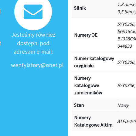
1,8 diese
Silnik
3,5 benz
5YY0306,
6G918C6
Jesteśmy również
Numery OE
BJ328C60
t
dostępni pod
044833
adresem e-mail:
Numer katalogowy
5YY0306,
wentylatory@onet.pl
oryginału
Numery
katalogowe
5YY0306,
zamienników
Stan
Nowy
Numery
ATFD-2-
Katalogowe Altim