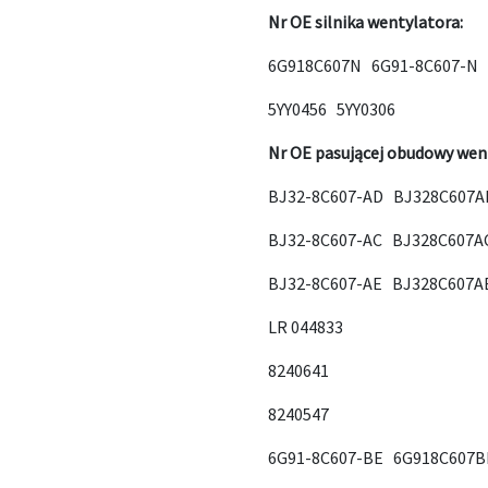
Nr OE silnika wentylatora:
6G918C607N 6G91-8C607-N
5YY0456 5YY0306
Nr OE pasującej obudowy wen
BJ32-8C607-AD BJ328C607A
BJ32-8C607-AC BJ328C607A
BJ32-8C607-AE BJ328C607A
LR 044833
8240641
8240547
6G91-8C607-BE 6G918C607B