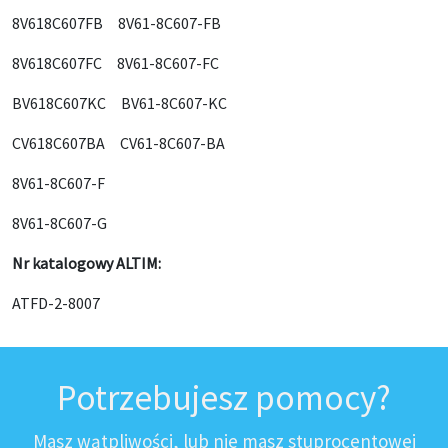
8V618C607FB 8V61-8C607-FB
8V618C607FC 8V61-8C607-FC
BV618C607KC BV61-8C607-KC
CV618C607BA CV61-8C607-BA
8V61-8C607-F
8V61-8C607-G
Nr katalogowy ALTIM:
ATFD-2-8007
Potrzebujesz pomocy?
Masz wątpliwości, lub nie masz stuprocentowej