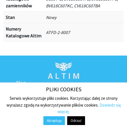
zamienników
BV618C607KC, CV618C607BA
Stan
Nowy
Numery
ATFD-2-8007
Katalogowe Altim
Blog
PLIKI COOKIES
Kontakt
Regulamin sklepu
Serwis wykorzystuje pliki cookies. Korzystając dalej ze strony
wyrażasz zgodę na wykorzystywanie plików cookies.
Dowiedz się
Polityka prywatności
więcej.
Płatności i dostawa
Akceptuję
Odrzuć