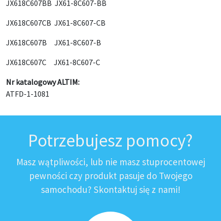
JX618C607BB JX61-8C607-BB
JX618C607CB JX61-8C607-CB
JX618C607B JX61-8C607-B
JX618C607C JX61-8C607-C
Nr katalogowy ALTIM:
ATFD-1-1081
Potrzebujesz pomocy?
Masz wątpliwości, lub nie masz stuprocentowej
pewności czy produkt pasuje do Twojego
samochodu? Skontaktuj się z nami!