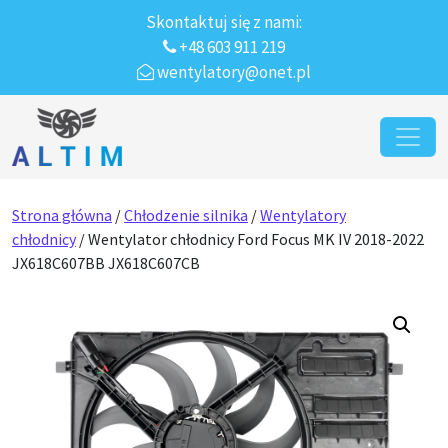
Skontaktuj się z nami:
+48 603 911 219
wentylatory@onet.pl
Przejdź do treści
Main Navigation
Strona główna
/
Chłodzenie silnika
/
Wentylatory
chłodnicy
/ Wentylator chłodnicy Ford Focus MK IV 2018-2022
JX618C607BB JX618C607CB