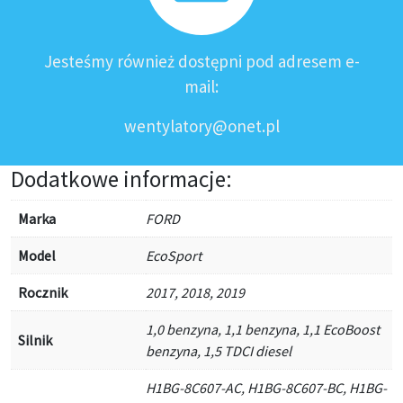
Jesteśmy również dostępni pod adresem e-
mail:
wentylatory@onet.pl
Dodatkowe informacje:
Marka
FORD
Model
EcoSport
Rocznik
2017, 2018, 2019
1,0 benzyna, 1,1 benzyna, 1,1 EcoBoost
Silnik
benzyna, 1,5 TDCI diesel
H1BG-8C607-AC, H1BG-8C607-BC, H1BG-