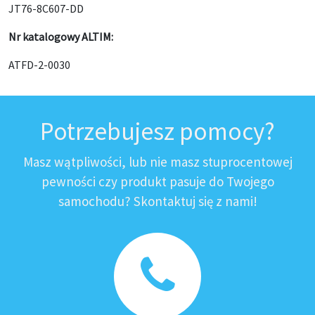
JT76-8C607-DD
Nr katalogowy ALTIM:
ATFD-2-0030
Potrzebujesz pomocy?
Masz wątpliwości, lub nie masz stuprocentowej
pewności czy produkt pasuje do Twojego
samochodu? Skontaktuj się z nami!