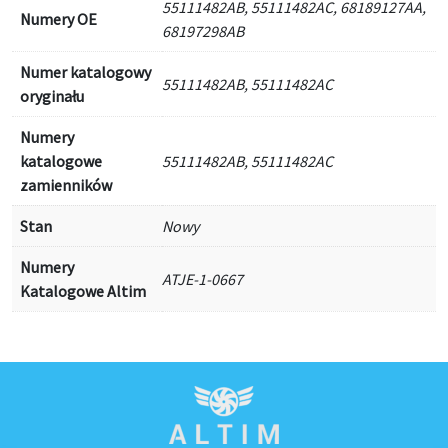
55111482AB, 55111482AC, 68189127AA,
Numery OE
68197298AB
Numer katalogowy
55111482AB, 55111482AC
oryginału
Numery
katalogowe
55111482AB, 55111482AC
zamienników
Stan
Nowy
Numery
ATJE-1-0667
Katalogowe Altim