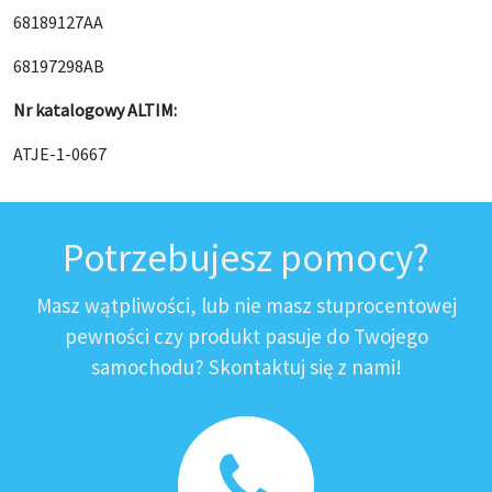
68189127AA
68197298AB
Nr katalogowy ALTIM:
ATJE-1-0667
Potrzebujesz pomocy?
Masz wątpliwości, lub nie masz stuprocentowej
pewności czy produkt pasuje do Twojego
samochodu? Skontaktuj się z nami!