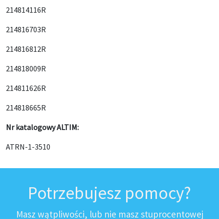
214814116R
214816703R
214816812R
214818009R
214811626R
214818665R
Nr katalogowy ALTIM:
ATRN-1-3510
Potrzebujesz pomocy?
Masz wątpliwości, lub nie masz stuprocentowej