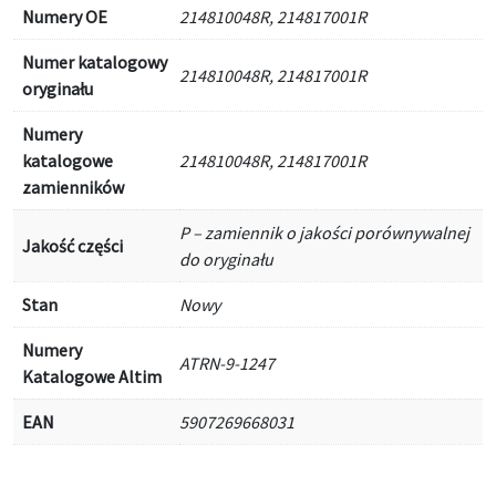
Numery OE
214810048R, 214817001R
Numer katalogowy
214810048R, 214817001R
oryginału
Numery
katalogowe
214810048R, 214817001R
zamienników
P – zamiennik o jakości porównywalnej
Jakość części
do oryginału
Stan
Nowy
Numery
ATRN-9-1247
Katalogowe Altim
EAN
5907269668031