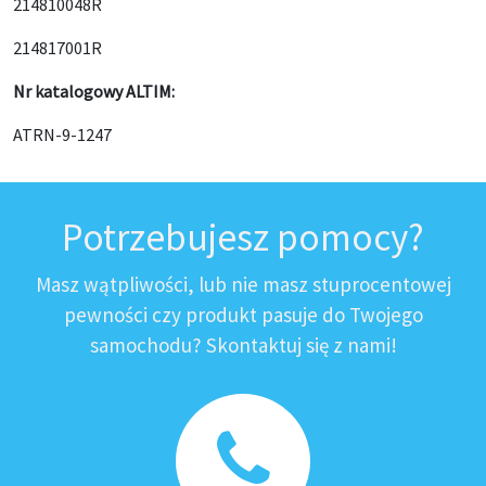
214810048R
214817001R
Nr katalogowy ALTIM:
ATRN-9-1247
Potrzebujesz pomocy?
Masz wątpliwości, lub nie masz stuprocentowej
pewności czy produkt pasuje do Twojego
samochodu? Skontaktuj się z nami!