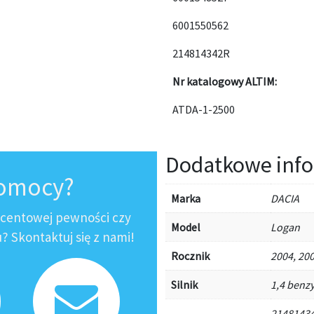
6001550562
214814342R
Nr katalogowy ALTIM:
ATDA-1-2500
Dodatkowe info
pomocy?
Marka
DACIA
ocentowej pewności czy
Model
Logan
 Skontaktuj się z nami!
Rocznik
2004, 200
Silnik
1,4 benzy
21481434