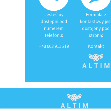
Jesteśmy
Formularz
dostępni pod
kontaktowy jes
numerem
dostępny pod
telefonu:
stroną:
+48 603 911 219
Kontakt