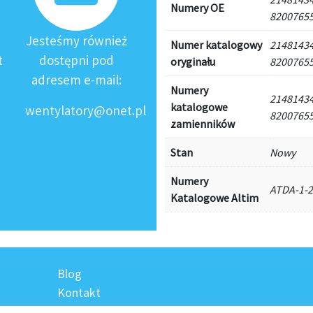
Numery OE
8200765
Jesteśmy również
Numer katalogowy
21481434
t
dostępni pod
oryginału
8200765
adresem e-mail:
Numery
21481434
katalogowe
wentylatory@onet.pl
8200765
zamienników
Stan
Nowy
Numery
ATDA-1-
Katalogowe Altim
Blog
Kontakt
Regulamin sklepu