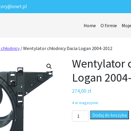
tory@onet.pl
Home
O firmie
Moje
 chłodnicy
/ Wentylator chłodnicy Dacia Logan 2004-2012
Wentylator 
Logan 2004
274,00
zł
4 w magazynie
ilość Wentylator chłodnicy D
Dodaj do koszyka