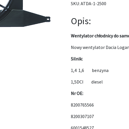
SKU:
ATDA-1-2500
Opis:
Wentylator chłodnicy do sam
Nowy wentylator Dacia Loga
Silnik:
1,4 1,6 benzyna
1,5DCI diesel
Nr OE:
8200765566
8200307107
6001548527