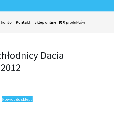
 konto
Kontakt
Sklep online
0 produktów
chłodnicy Dacia
-2012
acia Logan 2004-2012
Powrót do sklepu