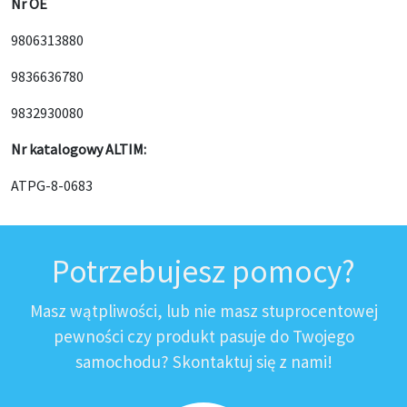
Nr OE
9806313880
9836636780
9832930080
Nr katalogowy ALTIM:
ATPG-8-0683
Potrzebujesz pomocy?
Masz wątpliwości, lub nie masz stuprocentowej
pewności czy produkt pasuje do Twojego
samochodu? Skontaktuj się z nami!