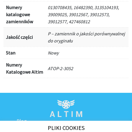
Numery
0130708435, 16482390, 3135104193,
katalogowe
39009025, 39012567, 39012573,
zamienników
39012577, 427460812
P – zamiennik o jakości porównywalnej
Jakość części
do oryginału
Stan
Nowy
Numery
ATOP-2-3052
Katalogowe Altim
Blog
PLIKI COOKIES
Kontakt