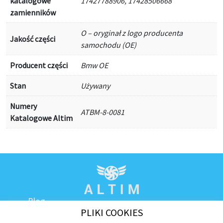
katalogowe
17427788906, 17428506668
zamienników
O – oryginał z logo producenta
Jakość części
samochodu (OE)
Producent części
Bmw OE
Stan
Używany
Numery
ATBM-8-0081
Katalogowe Altim
Blog
PLIKI COOKIES
Kontakt