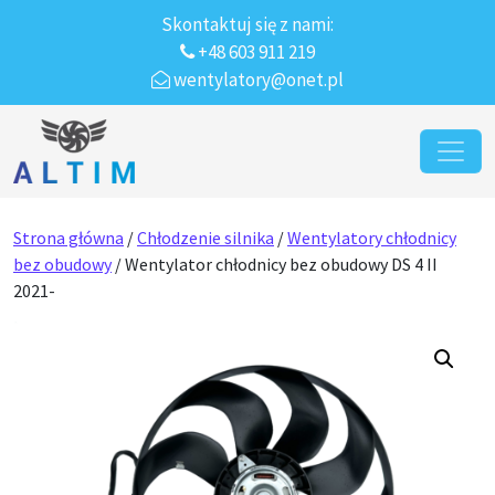
Skontaktuj się z nami:
+48 603 911 219
wentylatory@onet.pl
Przejdź do treści
Main Navigation
Strona główna
/
Chłodzenie silnika
/
Wentylatory chłodnicy
bez obudowy
/ Wentylator chłodnicy bez obudowy DS 4 II
2021-