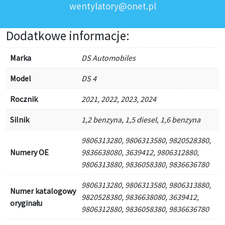
wentylatory@onet.pl
Dodatkowe informacje:
Marka
DS Automobiles
Model
DS 4
Rocznik
2021, 2022, 2023, 2024
Silnik
1,2 benzyna, 1,5 diesel, 1,6 benzyna
9806313280, 9806313580, 9820528380,
Numery OE
9836638080, 3639412, 9806312880,
9806313880, 9836058380, 9836636780
9806313280, 9806313580, 9806313880,
Numer katalogowy
9820528380, 9836638080, 3639412,
oryginału
9806312880, 9836058380, 9836636780