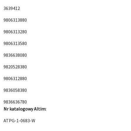
3639412
9806313880
9806313280
9806313580
9836638080
9820528380
9806312880
9836058380
9836636780
Nr katalogowy Altim:
ATPG-1-0683-W