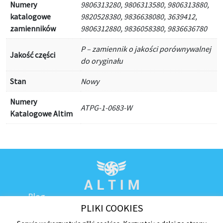
Numery
9806313280, 9806313580, 9806313880,
katalogowe
9820528380, 9836638080, 3639412,
zamienników
9806312880, 9836058380, 9836636780
P – zamiennik o jakości porównywalnej
Jakość części
do oryginału
Stan
Nowy
Numery
ATPG-1-0683-W
Katalogowe Altim
Blog
PLIKI COOKIES
Kontakt