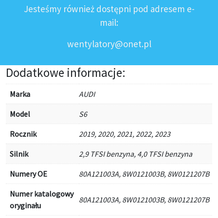
Jesteśmy również dostępni pod adresem e-
mail:
wentylatory@onet.pl
Dodatkowe informacje:
Marka
AUDI
Model
S6
Rocznik
2019, 2020, 2021, 2022, 2023
Silnik
2,9 TFSI benzyna, 4,0 TFSI benzyna
Numery OE
80A121003A, 8W0121003B, 8W0121207B
Numer katalogowy
80A121003A, 8W0121003B, 8W0121207B
oryginału