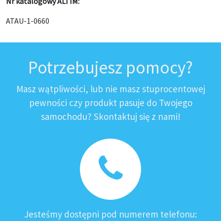
Nr katalogowy ALTIM:
ATAU-1-0660
Potrzebujesz pomocy?
Masz wątpliwości, lub nie masz stuprocentowej
pewności czy produkt pasuje do Twojego
samochodu? Skontaktuj się z nami!
Jesteśmy dostępni pod numerem telefonu: