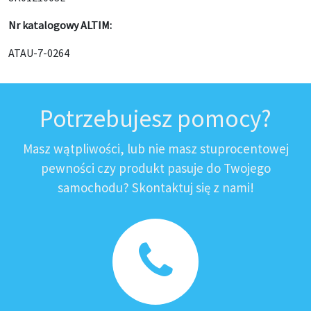
Nr katalogowy ALTIM:
ATAU-7-0264
Potrzebujesz pomocy?
Masz wątpliwości, lub nie masz stuprocentowej
pewności czy produkt pasuje do Twojego
samochodu? Skontaktuj się z nami!