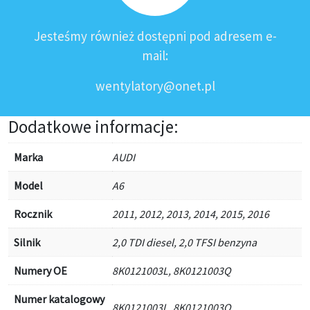
Jesteśmy również dostępni pod adresem e-
mail:
wentylatory@onet.pl
Dodatkowe informacje:
Marka
AUDI
Model
A6
Rocznik
2011, 2012, 2013, 2014, 2015, 2016
Silnik
2,0 TDI diesel, 2,0 TFSI benzyna
Numery OE
8K0121003L, 8K0121003Q
Numer katalogowy
8K0121003L, 8K0121003Q