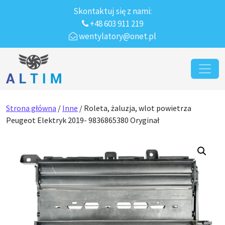
Skontaktuj się z nami:
+48 603 911 219
wentylatory@onet.pl
Przejdź do treści
Main Navigation
Strona główna
/
Inne
/ Roleta, żaluzja, wlot powietrza
Peugeot Elektryk 2019- 9836865380 Oryginał