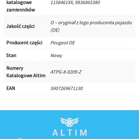
katalogowe
1158461XX, 9836865380
zamienników
O – oryginał z logo producenta pojazdu
Jakość części
(OE)
Producent części
Peugeot OE
Stan
Nowy
Numery
ATPG-8-0209-Z
Katalogowe Altim
EAN
5907269671130