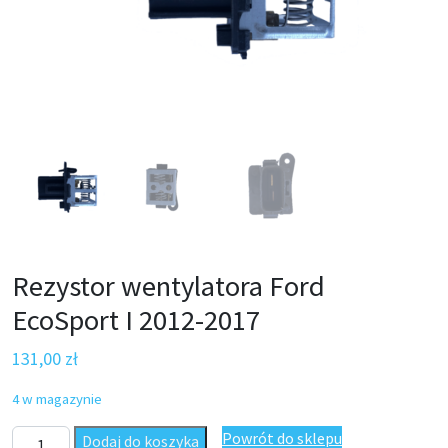
Rezystor wentylatora Ford
EcoSport I 2012-2017
131,00
zł
4 w magazynie
ilość Rezystor wentylatora chłodnicy Ford EcoSport I 2012-2017
Powrót do sklepu
Dodaj do koszyka