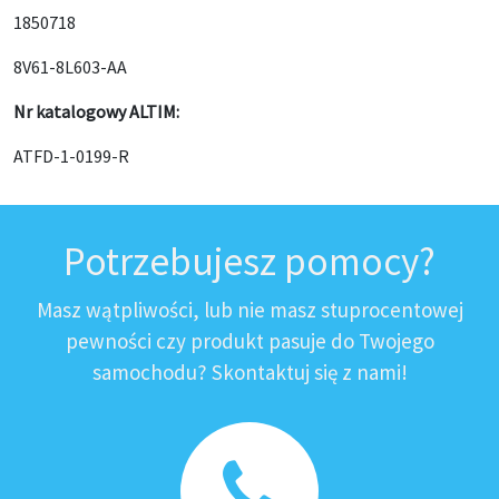
1850718
8V61-8L603-AA
Nr katalogowy ALTIM:
ATFD-1-0199-R
Potrzebujesz pomocy?
Masz wątpliwości, lub nie masz stuprocentowej
pewności czy produkt pasuje do Twojego
samochodu? Skontaktuj się z nami!