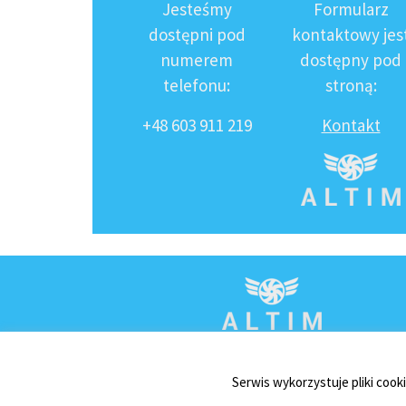
Jesteśmy
Formularz
dostępni pod
kontaktowy jes
numerem
dostępny pod
telefonu:
stroną:
+48 603 911 219
Kontakt
Serwis wykorzystuje pliki cook