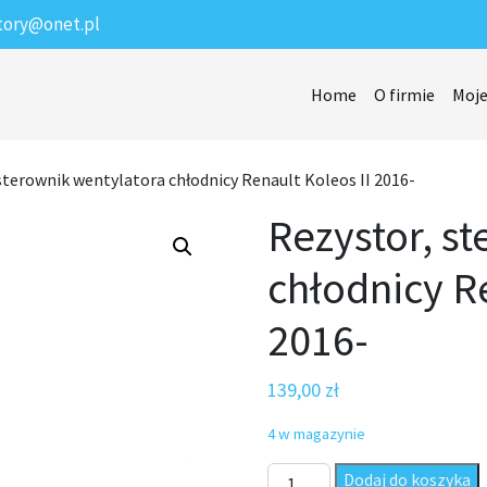
tory@onet.pl
Home
O firmie
Moje
sterownik wentylatora chłodnicy Renault Koleos II 2016-
Rezystor, s
chłodnicy R
2016-
139,00
zł
4 w magazynie
ilość Rezystor, sterownik wen
Dodaj do koszyka