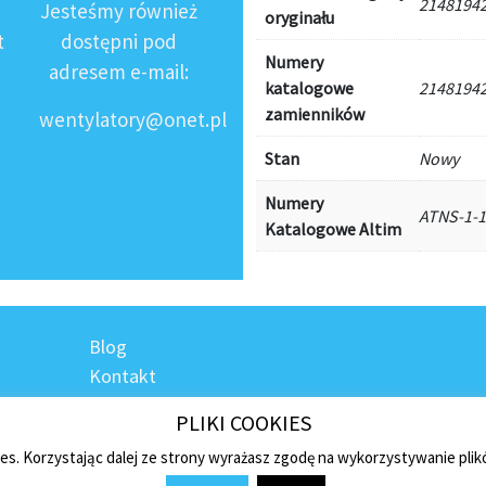
2148194
Jesteśmy również
oryginału
t
dostępni pod
Numery
adresem e-mail:
katalogowe
2148194
zamienników
wentylatory@onet.pl
Stan
Nowy
Numery
ATNS-1-1
Katalogowe Altim
Blog
Kontakt
Regulamin sklepu
PLIKI COOKIES
Polityka prywatności
ies. Korzystając dalej ze strony wyrażasz zgodę na wykorzystywanie pli
Płatności i dostawa