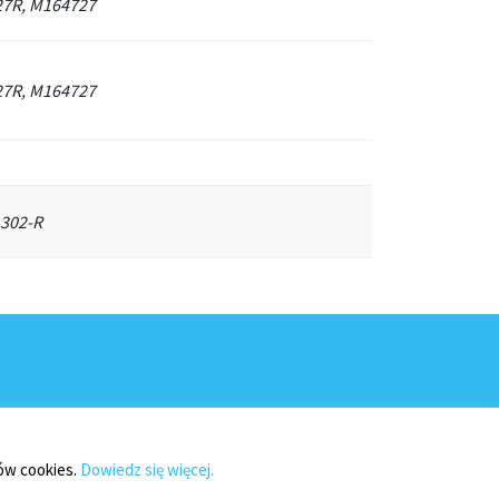
27R, M164727
27R, M164727
302-R
ków cookies.
Dowiedz się więcej.