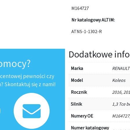
M164727
Nr katalogowy ALTIM:
ATNS-1-1302-R
Dodatkowe info
pomocy?
Marka
RENAULT
ocentowej pewności czy
Model
Koleos
 Skontaktuj się z nami!
Rocznik
2016, 201
Silnik
1,3 Tce b
Numery OE
M164727
Numer katalogowy