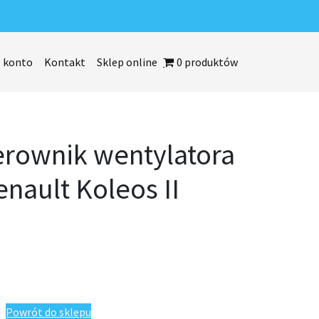
 konto
Kontakt
Sklep online
0 produktów
terownik wentylatora
enault Koleos II
tylatora chłodnicy Renault Koleos II 2016-
Powrót do sklepu