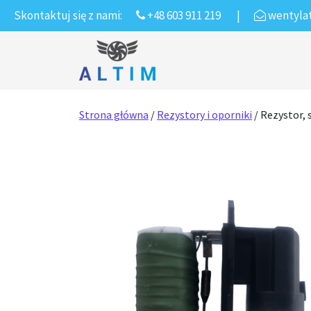
Skontaktuj się z nami:
+48 603 911 219
|
wentyla
Przejdź do treści
Main Navigation
Strona główna
/
Rezystory i oporniki
/ Rezystor, 