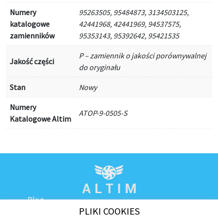
Numery
95263505, 95484873, 3134503125,
katalogowe
42441968, 42441969, 94537575,
zamienników
95353143, 95392642, 95421535
P – zamiennik o jakości porównywalnej
Jakość części
do oryginału
Stan
Nowy
Numery
ATOP-9-0505-S
Katalogowe Altim
Blog
PLIKI COOKIES
Kontakt