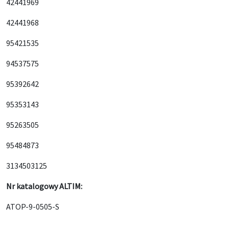
42441969
42441968
95421535
94537575
95392642
95353143
95263505
95484873
3134503125
Nr katalogowy ALTIM:
ATOP-9-0505-S