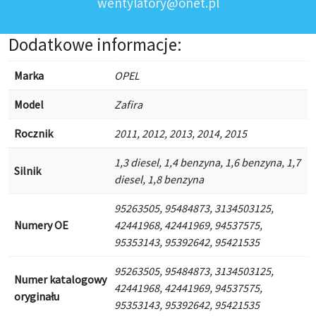
wentylatory@onet.pl
Dodatkowe informacje:
Marka
OPEL
Model
Zafira
Rocznik
2011, 2012, 2013, 2014, 2015
1,3 diesel, 1,4 benzyna, 1,6 benzyna, 1,7
Silnik
diesel, 1,8 benzyna
95263505, 95484873, 3134503125,
Numery OE
42441968, 42441969, 94537575,
95353143, 95392642, 95421535
95263505, 95484873, 3134503125,
Numer katalogowy
42441968, 42441969, 94537575,
oryginału
95353143, 95392642, 95421535