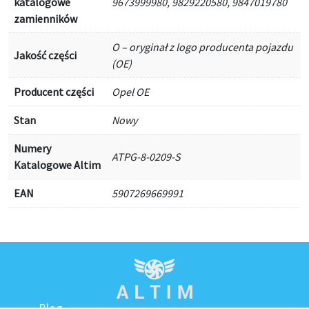
katalogowe
9673999980, 9829220580, 9847019780
zamienników
O – oryginał z logo producenta pojazdu
Jakość części
(OE)
Producent części
Opel OE
Stan
Nowy
Numery
ATPG-8-0209-S
Katalogowe Altim
EAN
5907269669991
Blog