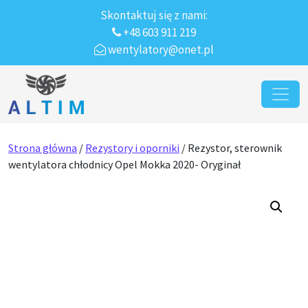
Skontaktuj się z nami:
+48 603 911 219
wentylatory@onet.pl
Przejdź do treści
Main Navigation
Strona główna
/
Rezystory i oporniki
/ Rezystor, sterownik
wentylatora chłodnicy Opel Mokka 2020- Oryginał