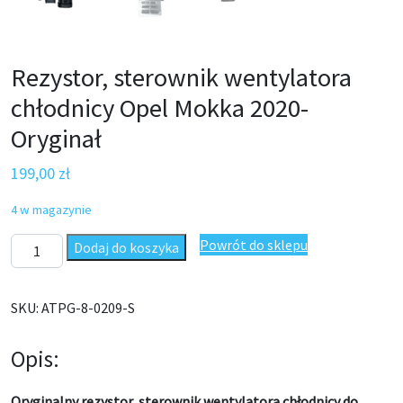
Rezystor, sterownik wentylatora
chłodnicy Opel Mokka 2020-
Oryginał
199,00
zł
4 w magazynie
ilość Rezystor, sterownik wentylatora chłodnicy Opel Mokka 202
Powrót do sklepu
Dodaj do koszyka
SKU:
ATPG-8-0209-S
Opis:
Oryginalny rezystor, sterownik wentylatora chłodnicy do