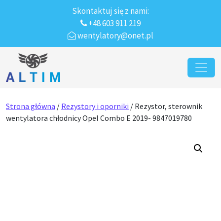
Skontaktuj się z nami:
+48 603 911 219
wentylatory@onet.pl
Przejdź do treści
Main Navigation
Strona główna
/
Rezystory i oporniki
/ Rezystor, sterownik
wentylatora chłodnicy Opel Combo E 2019- 9847019780