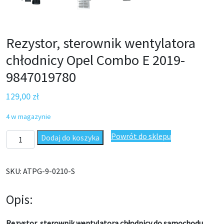
Rezystor, sterownik wentylatora
chłodnicy Opel Combo E 2019-
9847019780
129,00
zł
4 w magazynie
ilość Rezystor, sterownik wentylatora chłodnicy Opel Combo E
Powrót do sklepu
Dodaj do koszyka
SKU:
ATPG-9-0210-S
Opis:
Rezystor, sterownik wentylatora chłodnicy do samochodu