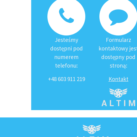
Jesteśmy
Formularz
dostępni pod
kontaktowy jes
numerem
dostępny pod
telefonu:
stroną:
+48 603 911 219
Kontakt