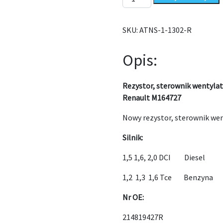
SKU:
ATNS-1-1302-R
Opis:
Rezystor, sterownik wentyla
Renault M164727
Nowy rezystor, sterownik we
Silnik:
1,5 1,6, 2,0 DCI Diesel
1,2 1,3 1,6 Tce Benzyna
Nr OE:
214819427R