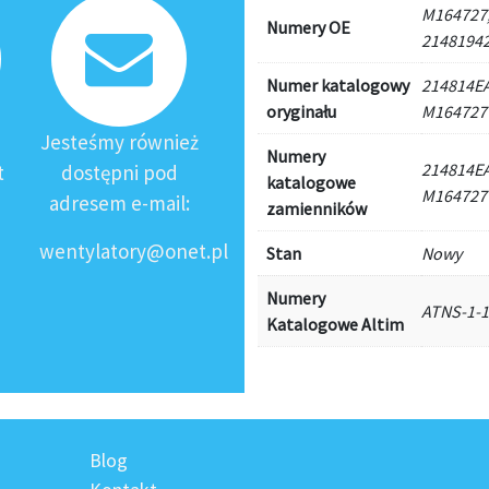
M164727,
Numery OE
2148194
Numer katalogowy
214814EA
oryginału
M164727
Jesteśmy również
Numery
214814EA
t
dostępni pod
katalogowe
M164727
adresem e-mail:
zamienników
wentylatory@onet.pl
Stan
Nowy
Numery
ATNS-1-1
Katalogowe Altim
Blog