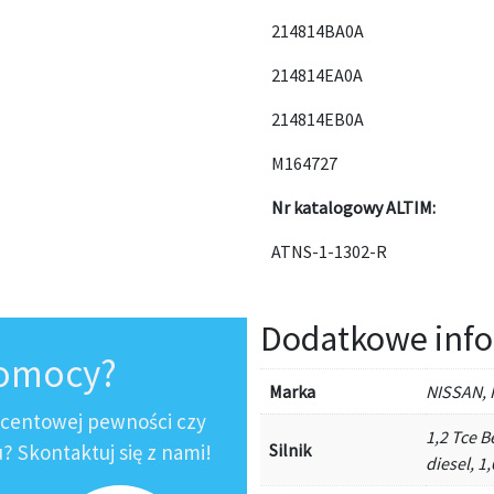
214814BA0A
214814EA0A
214814EB0A
M164727
Nr katalogowy ALTIM:
ATNS-1-1302-R
Dodatkowe info
pomocy?
Marka
NISSAN,
ocentowej pewności czy
1,2 Tce B
 Skontaktuj się z nami!
Silnik
diesel, 1