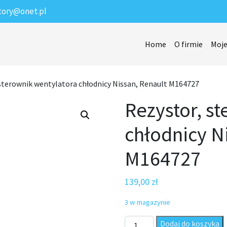
tory@onet.pl
Home
O firmie
Moje
 sterownik wentylatora chłodnicy Nissan, Renault M164727
Rezystor, s
chłodnicy N
M164727
139,00
zł
3 w magazynie
ilość Rezystor, sterownik we
Dodaj do koszyka