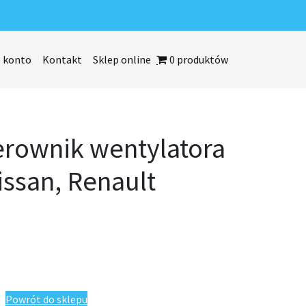
 konto
Kontakt
Sklep online
0 produktów
terownik wentylatora
issan, Renault
ntylatora chłodnicy Nissan, Renault M164727
Powrót do sklepu