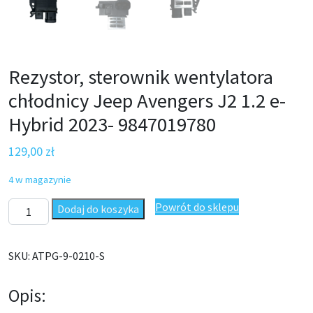
Rezystor, sterownik wentylatora
chłodnicy Jeep Avengers J2 1.2 e-
Hybrid 2023- 9847019780
129,00
zł
4 w magazynie
ilość Rezystor, sterownik wentylatora chłodnicy Jeep Avengers 
Powrót do sklepu
Dodaj do koszyka
SKU:
ATPG-9-0210-S
Opis: