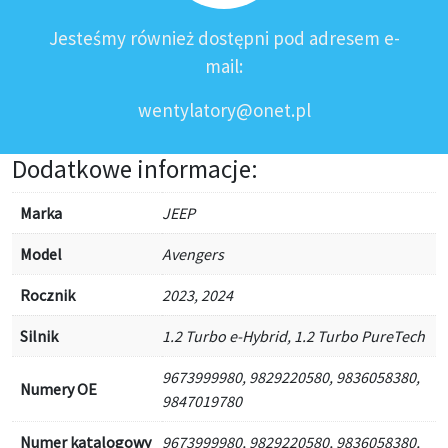
Jesteśmy również dostępni pod adresem e-
mail:
wentylatory@onet.pl
Dodatkowe informacje:
Marka
JEEP
Model
Avengers
Rocznik
2023, 2024
Silnik
1.2 Turbo e-Hybrid, 1.2 Turbo PureTech
9673999980, 9829220580, 9836058380,
Numery OE
9847019780
Numer katalogowy
9673999980, 9829220580, 9836058380,