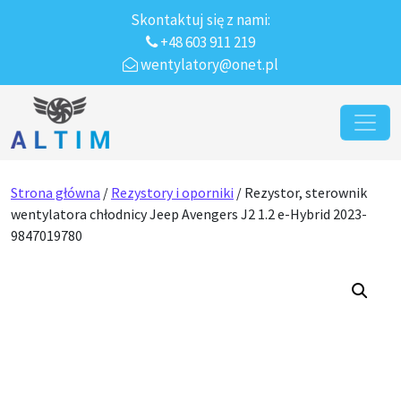
Skontaktuj się z nami:
+48 603 911 219
wentylatory@onet.pl
Przejdź do treści
Main Navigation
Strona główna
/
Rezystory i oporniki
/ Rezystor, sterownik
wentylatora chłodnicy Jeep Avengers J2 1.2 e-Hybrid 2023-
9847019780