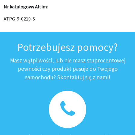
Nr katalogowy Altim:
ATPG-9-0210-S
Potrzebujesz pomocy?
Masz wątpliwości, lub nie masz stuprocentowej
pewności czy produkt pasuje do Twojego
samochodu? Skontaktuj się z nami!