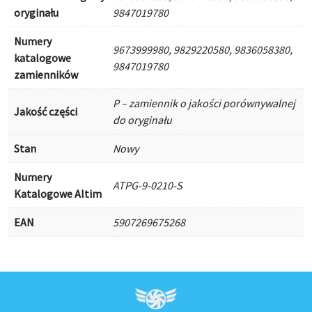
oryginału
9847019780
Numery
9673999980, 9829220580, 9836058380,
katalogowe
9847019780
zamienników
P – zamiennik o jakości porównywalnej
Jakość części
do oryginału
Stan
Nowy
Numery
ATPG-9-0210-S
Katalogowe Altim
EAN
5907269675268