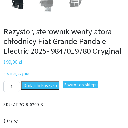
Rezystor, sterownik wentylatora
chłodnicy Fiat Grande Panda e
Electric 2025- 9847019780 Oryginał
199,00
zł
4 w magazynie
ilość Rezystor, sterownik wentylatora chłodnicy Fiat Grande Pan
Powrót do sklepu
Dodaj do koszyka
SKU:
ATPG-8-0209-S
Opis: