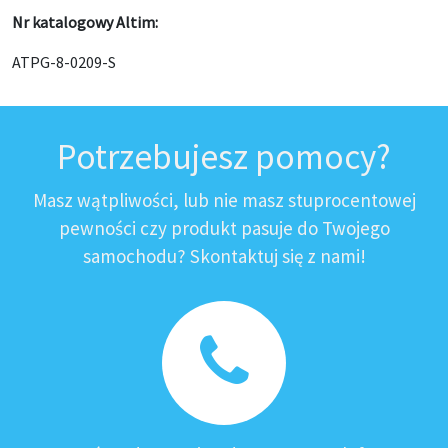
Nr katalogowy Altim:
ATPG-8-0209-S
Potrzebujesz pomocy?
Masz wątpliwości, lub nie masz stuprocentowej
pewności czy produkt pasuje do Twojego
samochodu? Skontaktuj się z nami!