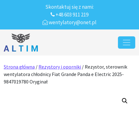
Skontaktuj się z nami:
+48 603 911 219
wentylatory@onet.pl
Przejdź do treści
Main Navigation
Strona główna
/
Rezystory i oporniki
/ Rezystor, sterownik
wentylatora chłodnicy Fiat Grande Panda e Electric 2025-
9847019780 Oryginał