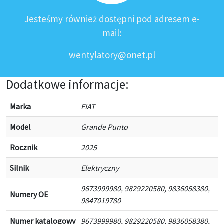
Jesteśmy również dostępni pod adresem e-
mail:
wentylatory@onet.pl
Dodatkowe informacje:
Marka
FIAT
Model
Grande Punto
Rocznik
2025
Silnik
Elektryczny
9673999980, 9829220580, 9836058380,
Numery OE
9847019780
Numer katalogowy
9673999980, 9829220580, 9836058380,