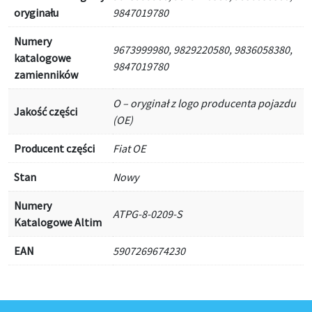
oryginału
9847019780
Numery
9673999980, 9829220580, 9836058380,
katalogowe
9847019780
zamienników
O – oryginał z logo producenta pojazdu
Jakość części
(OE)
Producent części
Fiat OE
Stan
Nowy
Numery
ATPG-8-0209-S
Katalogowe Altim
EAN
5907269674230