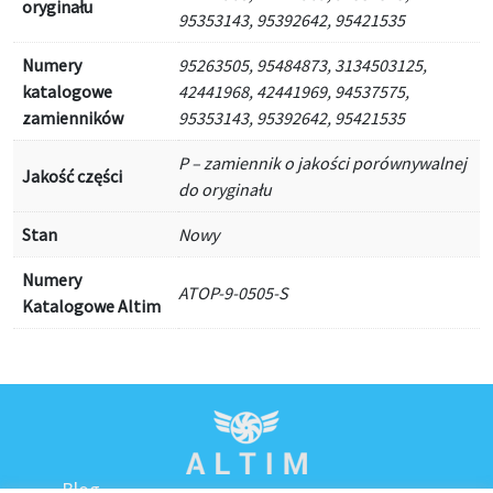
oryginału
95353143, 95392642, 95421535
Numery
95263505, 95484873, 3134503125,
katalogowe
42441968, 42441969, 94537575,
zamienników
95353143, 95392642, 95421535
P – zamiennik o jakości porównywalnej
Jakość części
do oryginału
Stan
Nowy
Numery
ATOP-9-0505-S
Katalogowe Altim
Blog