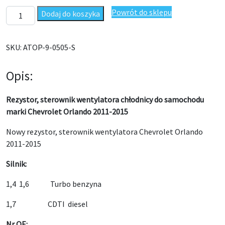
ilość Rezystor, sterownik wentylatora chłodnicy Chevrolet Orl
Powrót do sklepu
Dodaj do koszyka
SKU:
ATOP-9-0505-S
Opis:
Rezystor, sterownik wentylatora chłodnicy do samochodu
marki Chevrolet Orlando 2011-2015
Nowy rezystor, sterownik wentylatora Chevrolet Orlando
2011-2015
Silnik:
1,4 1,6 Turbo benzyna
1,7 CDTI diesel
Nr OE: