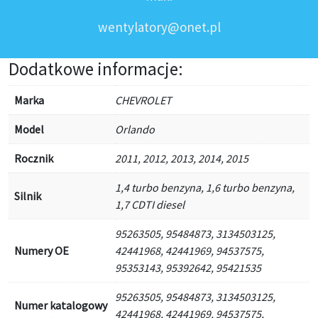
wentylatory@onet.pl
Dodatkowe informacje:
Marka
CHEVROLET
Model
Orlando
Rocznik
2011, 2012, 2013, 2014, 2015
1,4 turbo benzyna, 1,6 turbo benzyna,
Silnik
1,7 CDTI diesel
95263505, 95484873, 3134503125,
Numery OE
42441968, 42441969, 94537575,
95353143, 95392642, 95421535
95263505, 95484873, 3134503125,
Numer katalogowy
42441968, 42441969, 94537575,