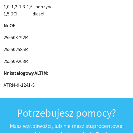
1,0 1,2 1,3 1,6 benzyna
1,5 DCI diesel
Nr OE:
255503792R
255502585R
255509263R
Nr katalogowy ALTIM:
ATRN-9-1241-S
Potrzebujesz pomocy?
Masz wątpliwości, lub nie masz stuprocentowej