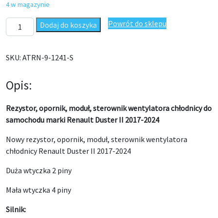
4 w magazynie
ilość Rezystor, opornik wentylatora chłodnicy Renault Duster I
Powrót do sklepu
Dodaj do koszyka
SKU:
ATRN-9-1241-S
Opis:
Rezystor, opornik, moduł, sterownik wentylatora chłodnicy do
samochodu marki Renault Duster II 2017-2024
Nowy rezystor, opornik, moduł, sterownik wentylatora
chłodnicy Renault Duster II 2017-2024
Duża wtyczka 2 piny
Mała wtyczka 4 piny
Silnik: