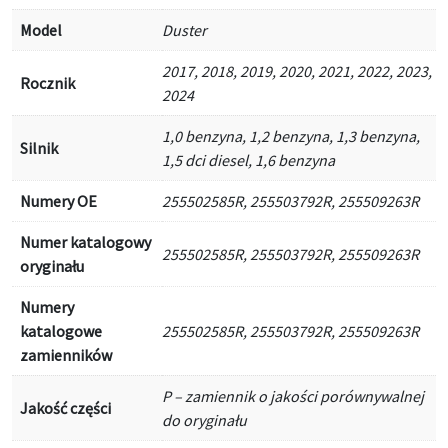
Model
Duster
2017, 2018, 2019, 2020, 2021, 2022, 2023,
Rocznik
2024
1,0 benzyna, 1,2 benzyna, 1,3 benzyna,
Silnik
1,5 dci diesel, 1,6 benzyna
Numery OE
255502585R, 255503792R, 255509263R
Numer katalogowy
255502585R, 255503792R, 255509263R
oryginału
Numery
katalogowe
255502585R, 255503792R, 255509263R
zamienników
P – zamiennik o jakości porównywalnej
Jakość części
do oryginału