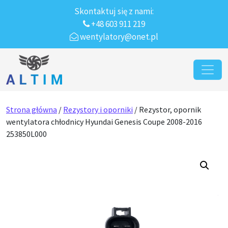
Skontaktuj się z nami:
+48 603 911 219
wentylatory@onet.pl
Przejdź do treści
Main Navigation
Strona główna
/
Rezystory i oporniki
/ Rezystor, opornik
wentylatora chłodnicy Hyundai Genesis Coupe 2008-2016
253850L000