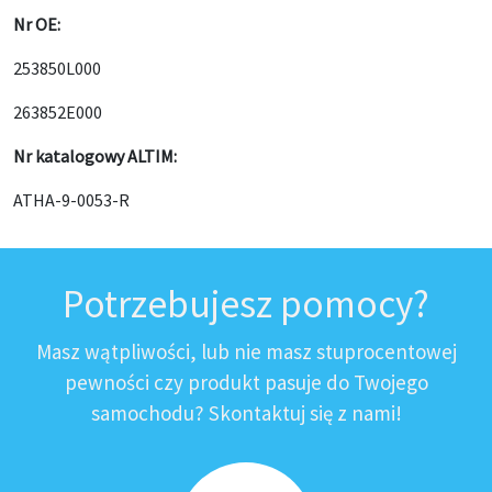
Nr OE:
253850L000
263852E000
Nr katalogowy ALTIM:
ATHA-9-0053-R
Potrzebujesz pomocy?
Masz wątpliwości, lub nie masz stuprocentowej
pewności czy produkt pasuje do Twojego
samochodu? Skontaktuj się z nami!