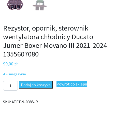
Rezystor, opornik, sterownik
wentylatora chłodnicy Ducato
Jumer Boxer Movano III 2021-2024
1355607080
99,00
zł
4 w magazynie
ilość Rezystor, opornik, sterownik wentylatora chłodnicy Duca
Powrót do sklepu
Dodaj do koszyka
SKU:
ATFT-9-0385-R