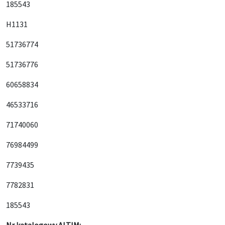
185543
H1131
51736774
51736776
60658834
46533716
71740060
76984499
7739435
7782831
185543
Nr katalogowy ALTIM: