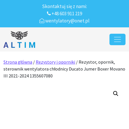
Skontaktuj się z nami:
+48 603 911 219
wentylatory@onet.pl
Przejdź do treści
Main Navigation
Strona główna
/
Rezystory i oporniki
/ Rezystor, opornik,
sterownik wentylatora chłodnicy Ducato Jumer Boxer Movano
III 2021-2024 1355607080