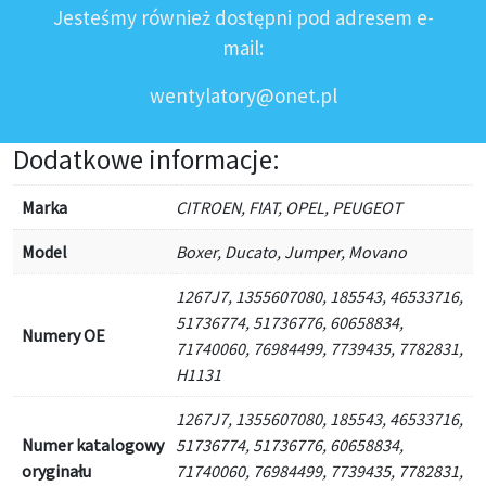
Jesteśmy również dostępni pod adresem e-
mail:
wentylatory@onet.pl
Dodatkowe informacje:
Marka
CITROEN, FIAT, OPEL, PEUGEOT
Model
Boxer, Ducato, Jumper, Movano
1267J7, 1355607080, 185543, 46533716,
51736774, 51736776, 60658834,
Numery OE
71740060, 76984499, 7739435, 7782831,
H1131
1267J7, 1355607080, 185543, 46533716,
Numer katalogowy
51736774, 51736776, 60658834,
oryginału
71740060, 76984499, 7739435, 7782831,