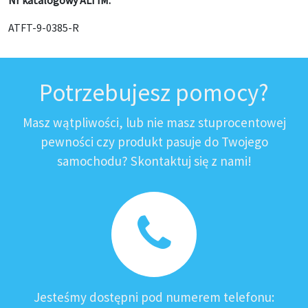
ATFT-9-0385-R
Potrzebujesz pomocy?
Masz wątpliwości, lub nie masz stuprocentowej
pewności czy produkt pasuje do Twojego
samochodu? Skontaktuj się z nami!
Jesteśmy dostępni pod numerem telefonu: