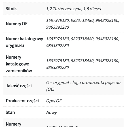
Silnik
1,2 Turbo benzyna, 1,5 diesel
1687979180, 9823718480, 9848028180,
Numery OE
9863392280
Numer katalogowy
1687979180, 9823718480, 9848028180,
oryginału
9863392280
Numery
1687979180, 9823718480, 9848028180,
katalogowe
9863392280
zamienników
O – oryginał z logo producenta pojazdu
Jakość części
(OE)
Producent części
Opel OE
Stan
Nowy
Numery