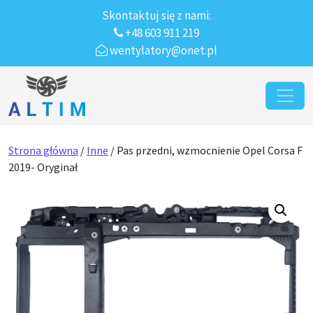
Skontaktuj się z nami:
+48 603 911 219
wentylatory@onet.pl
Przejdź do treści
Main Navigation
Strona główna
/
Inne
/ Pas przedni, wzmocnienie Opel Corsa F
2019- Oryginał