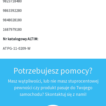
9823718480
9863392280
9848028180
1687979180
Nr katalogowy ALTIM:
ATPG-11-0209-W
Potrzebujesz pomocy?
Masz wątpliwości, lub nie masz stuprocentowej
pewności czy produkt pasuje do Twojego
samochodu? Skontaktuj się z nami!