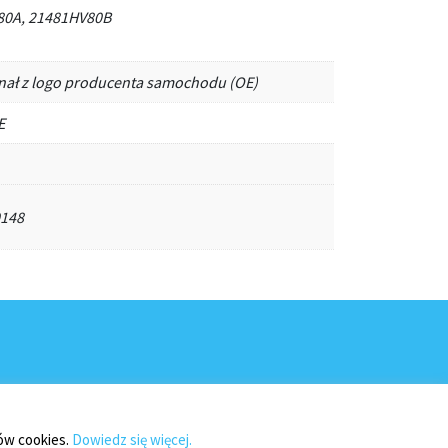
80A, 21481HV80B
inał z logo producenta samochodu (OE)
E
0148
ków cookies.
Dowiedz się więcej.