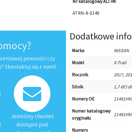
Nr katalogowy ALTIM:
ATRN-8-0148
Dodatkowe info
pomocy?
Marka
NISSAN
ocentowej pewności czy
Model
X-Trail
 Skontaktuj się z nami!
Rocznik
2017, 201
Silnik
1,7 dCi d
Numery OE
21481HV
Numer katalogowy
21481HV
Jesteśmy również
oryginału
t
dostępni pod
Numery