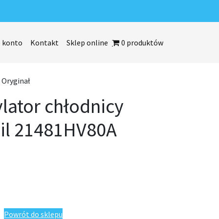
 konto
Kontakt
Sklep online
0 produktów
 Oryginał
ator chłodnicy
ail 21481HV80A
icy Nissan X-Trail 21481HV80A Oryginał
Powrót do sklepu