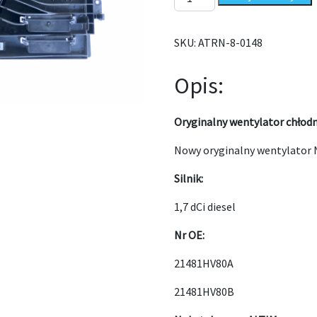
SKU:
ATRN-8-0148
Opis:
Oryginalny wentylator chłodn
Nowy oryginalny wentylator N
Silnik:
1,7 dCi diesel
Nr OE:
21481HV80A
21481HV80B