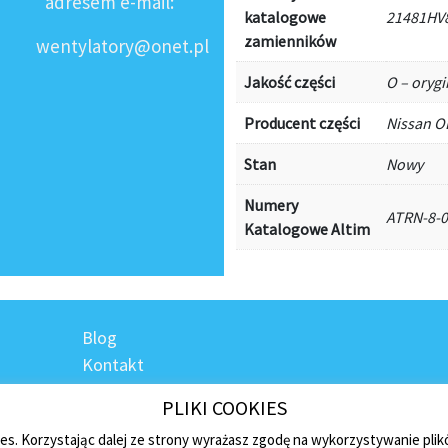
adresem e-mail:
katalogowe
21481HV
zamienników
wentylatory@onet.pl
Jakość części
O – oryg
Producent części
Nissan O
Stan
Nowy
Numery
ATRN-8-
Katalogowe Altim
Blog
Kontakt
Regulamin sklepu
PLIKI COOKIES
Polityka prywatności
ies. Korzystając dalej ze strony wyrażasz zgodę na wykorzystywanie pli
Płatności i dostawa