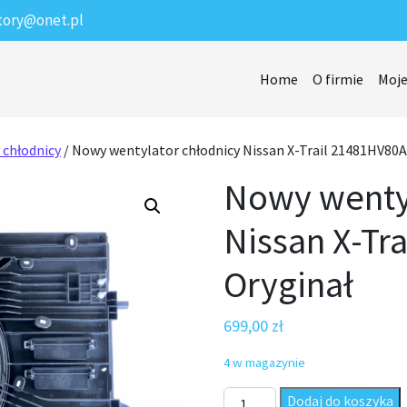
tory@onet.pl
Home
O firmie
Moje
 chłodnicy
/ Nowy wentylator chłodnicy Nissan X-Trail 21481HV80A
Nowy wentyl
Nissan X-Tr
Oryginał
699,00
zł
4 w magazynie
ilość Nowy wentylator chłodn
Dodaj do koszyka