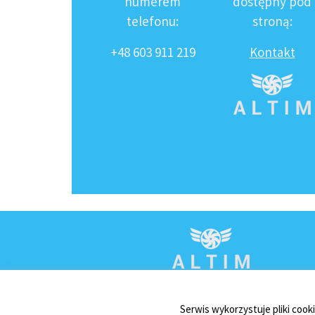
numerem
dostępny pod
telefonu:
stroną:
+48 603 911 219
Kontakt
Serwis wykorzystuje pliki cook