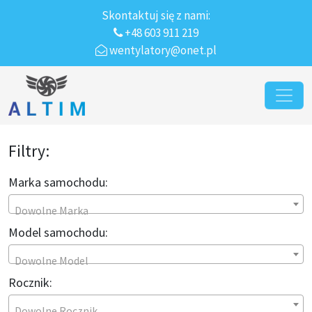
Skontaktuj się z nami:
+48 603 911 219
wentylatory@onet.pl
Przejdź do treści
Main Navigation
Filtry:
Marka samochodu:
Dowolne Marka
Model samochodu:
Dowolne Model
Rocznik:
Dowolne Rocznik